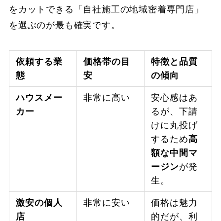
をカットできる「自社施工の地域密着専門店」
を選ぶのが最も確実です。
依頼する業
価格帯の目
特徴と品質
態
安
の傾向
ハウスメー
非常に高い
安心感はあ
カー
るが、下請
けに丸投げ
するため
高
額な中間マ
ージン
が発
生。
激安の個人
非常に安い
価格は魅力
店
的だが、利