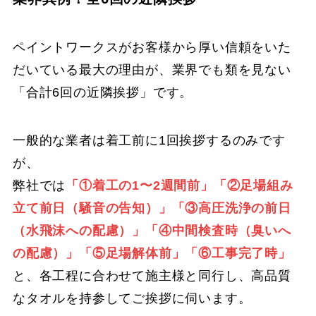
ペイントワークスがお客様から厚い信頼をいた
だいている最大の理由が、業界でも類を見ない
「合計6回の近隣挨拶」です。
一般的な業者は着工前に1回挨拶するのみです
が、
弊社では
「①着工の1〜2週間前」「②足場組み
立て前日（騒音の告知）」「③高圧洗浄の前日
（水飛沫への配慮）」「④中間検査時（臭いへ
の配慮）」「⑤足場解体前」「⑥工事完了時」
と、各工程に合わせて施主様と同行し、高品質
なタオルを持参してご挨拶に伺います。