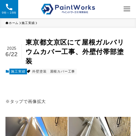
9時～18時
ホーム
施工実績
東京都文京区にて屋根ガルバリ
2025
ウムカバー工事、外壁付帯部塗
6/22
装
施工実績
外壁塗装
屋根カバー工事
※
タップ
で画像拡大