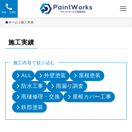
9時～18時
ホーム
施工実績
施工実績
施工内容で絞り込む
ALL
外壁塗装
屋根塗装
防水工事
雨漏り調査
雨樋修理・交換
屋根カバー工事
鉄部塗装